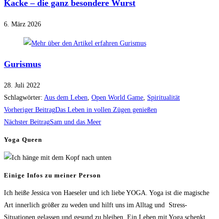
Kacke – die ganz besondere Wurst
6. März 2026
Gurismus
28. Juli 2022
Schlagwörter
:
Aus dem Leben
,
Open World Game
,
Spiritualität
Weitere
Vorheriger Beitrag
Das Leben in vollen Zügen genießen
Artikel
Nächster Beitrag
Sam und das Meer
ansehen
Yoga Queen
Einige Infos zu meiner Person
Ich heiße Jessica von Haeseler und ich liebe YOGA. Yoga ist die magische
Art innerlich größer zu weden und hilft uns im Alltag und Stress-
Situationen gelassen und gesund zu bleiben. Ein Leben mit Yoga schenkt