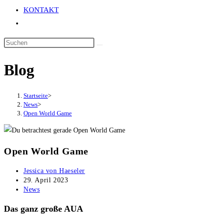
KONTAKT
Website-
Suche
umschalten
Blog
Startseite
>
News
>
Open World Game
Open World Game
Beitrags-
Jessica von Haeseler
Autor:
Beitrag
29. April 2023
veröffentlicht:
Beitrags-
News
Kategorie:
Das ganz große AUA