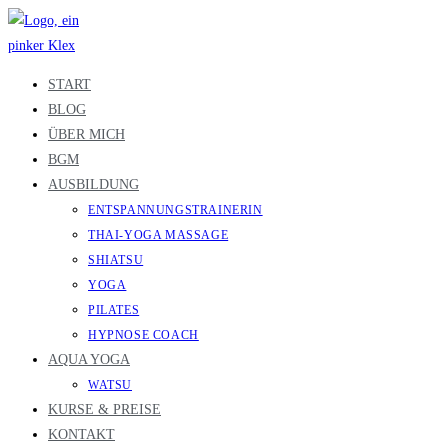
Zum
Inhalt
springen
START
BLOG
ÜBER MICH
BGM
AUSBILDUNG
ENTSPANNUNGSTRAINERIN
THAI-YOGA MASSAGE
SHIATSU
YOGA
PILATES
HYPNOSE COACH
AQUA YOGA
WATSU
KURSE & PREISE
KONTAKT