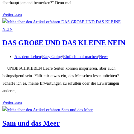
überhaupt jemand bemerken?“ Denn mal…
3
Weiterlesen
Schrille
Tipps
für
DAS GROßE UND DAS KLEINE NEIN
mehr
Charisma
Beitrags-
Aus dem Leben
/
Easy Going
/
Einfach mal machen
/
News
Kategorie:
UNBESCHRIEBEN Leere Seiten können inspirieren, aber auch
beängstigend sein. Fällt mir etwas ein, das Menschen lesen möchten?
Schaffe ich es, meine Erwartungen zu erfüllen oder die Erwartungen
anderer,…
DAS
Weiterlesen
GROßE
UND
Sam und das Meer
DAS
KLEINE