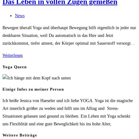
Das Leben in vollen Zügen genießen
Beitrags-
News
Kategorie:
Bewegen überall Yoga und überhaupt Bewegung hilft eigentlich in jeder nur
denkbaren Situation, weil Du automatisch in das Hier und Jetzt
zurückkommst, tiefer atmest, der Körper optimal mit Sauerstoff versorgt…
Das
Weiterlesen
Leben
Yoga Queen
in
vollen
Zügen
Einige Infos zu meiner Person
genießen
Ich heiße Jessica von Haeseler und ich liebe YOGA. Yoga ist die magische
Art innerlich größer zu weden und hilft uns im Alltag und Stress-
Situationen gelassen und gesund zu bleiben. Ein Leben mit Yoga schenkt
uns Flexiblität und eine gute Beweglichkeit bis ins hohe Alter,
Weitere Beiträge