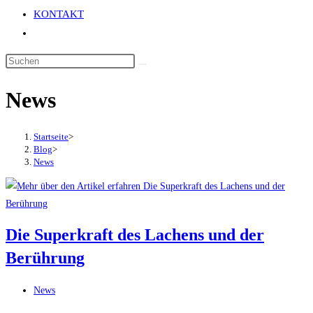
KONTAKT
Website-
Suche
umschalten
News
Startseite
>
Blog
>
News
Die Superkraft des Lachens und der
Berührung
Beitrags-
News
Kategorie: