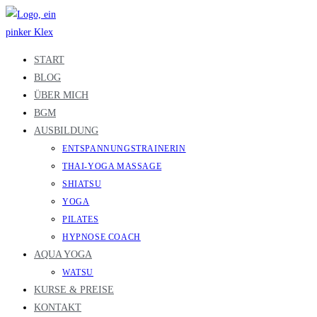
Zum
Inhalt
springen
START
BLOG
ÜBER MICH
BGM
AUSBILDUNG
ENTSPANNUNGSTRAINERIN
THAI-YOGA MASSAGE
SHIATSU
YOGA
PILATES
HYPNOSE COACH
AQUA YOGA
WATSU
KURSE & PREISE
KONTAKT