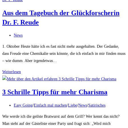
Meer
Aus dem Tagebuch der Glückforscherin
–
Dr. F. Reude
Warum
lebenslanges
Beitrags-
Lernen
News
Kategorie:
jung
1. Oktober Heute hätte ich es fast nicht mehr ausgehalten. Der Gedanke,
hält
dass Freude eine Chemikalie sein könnte, die ich einfach in mir finden muss
– wie dumm. Aber irgendetwas…
Aus
Weiterlesen
dem
Tagebuch
3 Schrille Tipps für mehr Charisma
der
Glückforscherin
Beitrags-
Easy Going
/
Einfach mal machen
/
Liebe
/
News
/
Satirisches
Dr.
Kategorie:
F.
Wie werde ich die geilste Bratwurst auf dem Grill? Wer kennt das nicht?
Reude
Man steht auf der Gästeliste einer Party und fragt sich: „Wird mich