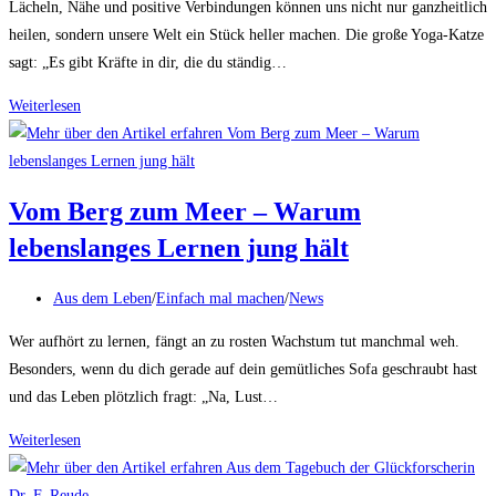
Lächeln, Nähe und positive Verbindungen können uns nicht nur ganzheitlich
heilen, sondern unsere Welt ein Stück heller machen. Die große Yoga-Katze
sagt: „Es gibt Kräfte in dir, die du ständig…
Die
Weiterlesen
Superkraft
des
Lachens
Vom Berg zum Meer – Warum
und
lebenslanges Lernen jung hält
der
Berührung
Beitrags-
Aus dem Leben
/
Einfach mal machen
/
News
Kategorie:
Wer aufhört zu lernen, fängt an zu rosten Wachstum tut manchmal weh.
Besonders, wenn du dich gerade auf dein gemütliches Sofa geschraubt hast
und das Leben plötzlich fragt: „Na, Lust…
Vom
Weiterlesen
Berg
zum