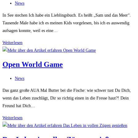
Beitrags-
News
NEIN
Kategorie:
In See stechen Ich habe ein Lieblingsbuch. Es heißt „Sam und das Meer“.
Tausende Male habe ich es meinen Kids vorgelesen, bis ich es auswendig
aufsagen konnte, weil es eine…
Sam
Weiterlesen
und
das
Open World Game
Meer
Beitrags-
News
Kategorie:
Das ganz große AUA Mal Butter bei die Fische: wie schwer tust Du Dich,
wenn das Leben zuschlägt, Dir so richtig einen in die Fresse haut?! Dein
Freund hat Dich…
Open
Weiterlesen
World
Game