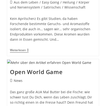
Beitrags-
Aus dem Leben
/
Easy Going
/
Heilung
/
Körper
Kategorie:
und Nervensystem
/
Satirisches
/
Wissenschaft
Kein Aprilscherz Es gibt Studien, da haben
Forschende bestimmte Geruchs- und Aromastoffe
isoliert, die auch in… sagen wir… sehr organischen
Endprodukten vorkommen. Diese Aromen wurden
dann in Essen gemischt. Und…
Kacke
Weiterlesen
–
Die
Ganz
Besondere
Wurst
Open World Game
Beitrags-
News
Kategorie:
Das ganz große AUA Mal Butter bei die Fische: wie
schwer tust Du Dich, wenn das Leben zuschlägt, Dir
so richtig einen in die Fresse haut?! Dein Freund hat