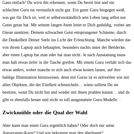
Ganz einfach! Du wirst ihn erkennen, wenn Du bereit bist und ein
schlechter Guru tut vermutlich nicht gut. Ein guter Guru hingegen weiß,
was gut für Dich ist, weil er selbstverständlich sein Leben lang selbst nur
Gutes getan hat. Mit seinem langen Atem leitet er Dich geduldig, vorbei am
Ozean unnützer, Deinem schwachen Geist entsprungener Schäume, durch
die Dunkelheit Deiner Seele ins Licht der Erleuchtung. Manche würden das
von ihrem Laptop auch behaupten, besonders nachts unter der Bettdecke,
aber einen Laptop hat man oder hat man nicht. Je nach Ausstattung muss
man halt etwas tiefer in die Tasche greifen. Mit einem Guru verhält sich das
etwas anders, wobei manche es sich auch etwas kosten lassen, auf ihre
baldige Illumination hinzuweisen, denn mit Gurus ist es zeitweilen wie mit
allen Objekten, die der Eitelkeit schmeicheln… wieso solltest Du sie
besitzen, wenn Du nicht hin und wieder mit ihnen prahlen kannst… und da
gibt es ebenfalls besser und nicht so toll ausgestattete Guru-Modelle…
Zwickmühle oder die Qual der Wahl
Aber kann man einen Guru eigentlich haben? Oder doch nur seine
Autogramm-Karte? Und wie bekommt man den überhaupt?