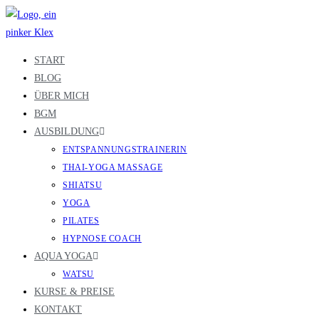
Zum
Inhalt
springen
START
BLOG
ÜBER MICH
BGM
AUSBILDUNG
ENTSPANNUNGSTRAINERIN
THAI-YOGA MASSAGE
SHIATSU
YOGA
PILATES
HYPNOSE COACH
AQUA YOGA
WATSU
KURSE & PREISE
KONTAKT