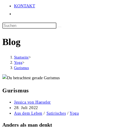
KONTAKT
Website-
Suche
umschalten
Blog
Startseite
>
Yoga
>
Gurismus
Gurismus
Beitrags-
Jessica von Haeseler
Autor:
Beitrag
28. Juli 2022
veröffentlicht:
Beitrags-
Aus dem Leben
/
Satirisches
/
Yoga
Kategorie:
Anders als man denkt