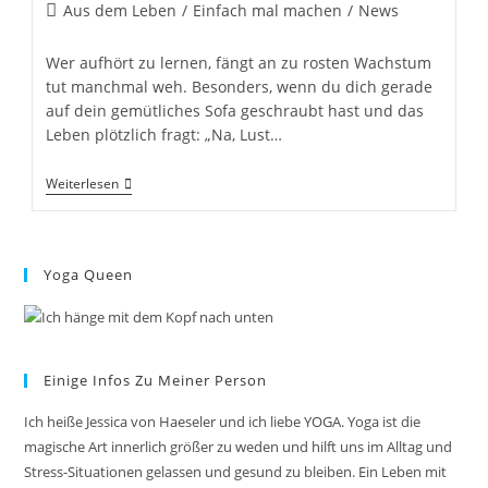
Beitrags-
Aus dem Leben
/
Einfach mal machen
/
News
Kategorie:
Wer aufhört zu lernen, fängt an zu rosten Wachstum
tut manchmal weh. Besonders, wenn du dich gerade
auf dein gemütliches Sofa geschraubt hast und das
Leben plötzlich fragt: „Na, Lust…
Vom
Weiterlesen
Berg
Zum
Meer
–
Warum
Yoga Queen
Lebenslanges
Lernen
Jung
Hält
Einige Infos Zu Meiner Person
Ich heiße Jessica von Haeseler und ich liebe YOGA. Yoga ist die
magische Art innerlich größer zu weden und hilft uns im Alltag und
Stress-Situationen gelassen und gesund zu bleiben. Ein Leben mit