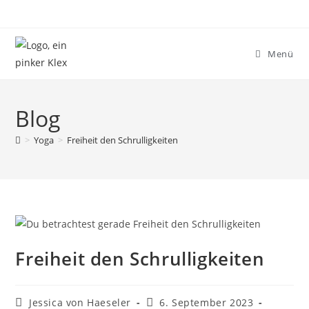
Zum
Inhalt
springen
Menü
Blog
>
Yoga
>
Freiheit den Schrulligkeiten
Freiheit den Schrulligkeiten
Beitrags-
Beitrag
Jessica von Haeseler
6. September 2023