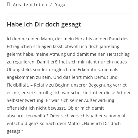
Autor:
veröffentlicht:
Beitrags-
Aus dem Leben
/
Yoga
Kategorie:
Habe ich Dir doch gesagt
Ich kenne einen Mann, der mein Herz bis an den Rand des
Erträglichen schlagen lässt, obwohl ich doch jahrelang
gelernt habe, meine Atmung und damit meinen Herzschlag
zu regulieren. Damit eröffnet sich mir nicht nur ein neues
Übungsfeld, sondern zugleich die Erkenntnis, niemals
angekommen zu sein. Und das lehrt mich Demut und
Flexibilität. – Relativ zu Beginn unserer Begegnung verriet
er mir, er sei schrullig. Ich war schockiert über diese Art der
Selbstentwertung. Er war sich seiner Außenwirkung
offensichtlich nicht bewusst. Ob er mich damit
abschrecken wollte? Oder sich vorsichtshalber schon mal
entschuldigen? So nach dem Motto: „Habe ich Dir doch
gesagt!“