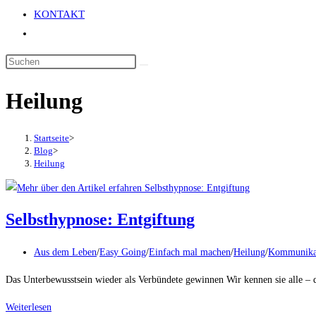
KONTAKT
Website-
Suche
umschalten
Heilung
Startseite
>
Blog
>
Heilung
Selbsthypnose: Entgiftung
Beitrags-
Aus dem Leben
/
Easy Going
/
Einfach mal machen
/
Heilung
/
Kommunika
Kategorie:
Das Unterbewusstsein wieder als Verbündete gewinnen Wir kennen sie alle – d
Selbsthypnose:
Weiterlesen