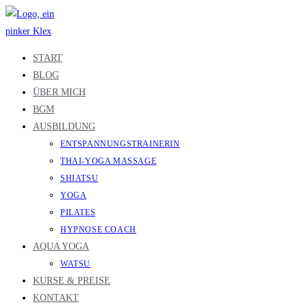
Zum
Inhalt
springen
START
BLOG
ÜBER MICH
BGM
AUSBILDUNG
ENTSPANNUNGSTRAINERIN
THAI-YOGA MASSAGE
SHIATSU
YOGA
PILATES
HYPNOSE COACH
AQUA YOGA
WATSU
KURSE & PREISE
KONTAKT