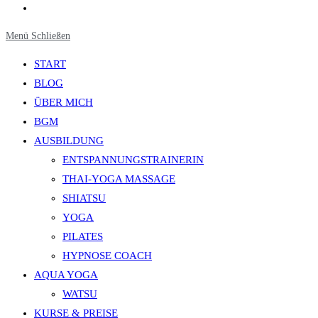
Website-
Suche
Menü
Schließen
umschalten
START
BLOG
ÜBER MICH
BGM
AUSBILDUNG
ENTSPANNUNGSTRAINERIN
THAI-YOGA MASSAGE
SHIATSU
YOGA
PILATES
HYPNOSE COACH
AQUA YOGA
WATSU
KURSE & PREISE