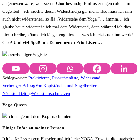
angemessen wäre, weil sie im Chor beständig Einflüsterungen rufen! Im
Gegenteil – ich möchte diesen Widerstand ja gar nicht, also muss ich ihm
auch nicht widerstehen, so álà „Widerstehe dem Yoga!“… hmmm… ich
glaube heute widerstehe ich mal dem Widerstand, denn während ich dies
hier schreibe, könnte ich längst yoginieren – was ich jetzt auch tun werde!
Ciao!
Und viel Spaß mit Deinen neuen Prio-Listen…
Schlagwörter
:
Praktizieren
,
Prioritätenliste
,
Widerstand
Weitere
Vorheriger Beitrag
Von Kopfständen und Nagelbrettern
Artikel
Nächster Beitrag
Wachstumsschmerzen
ansehen
Yoga Queen
Einige Infos zu meiner Person
Ich heiße Jessica von Haeseler und ich liebe YOGA. Yoga ist die magische