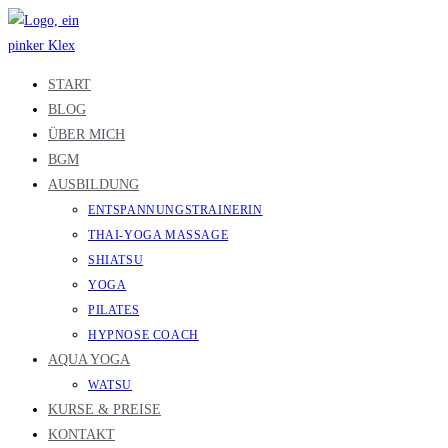
Zum
Inhalt
springen
START
BLOG
ÜBER MICH
BGM
AUSBILDUNG
ENTSPANNUNGSTRAINERIN
THAI-YOGA MASSAGE
SHIATSU
YOGA
PILATES
HYPNOSE COACH
AQUA YOGA
WATSU
KURSE & PREISE
KONTAKT