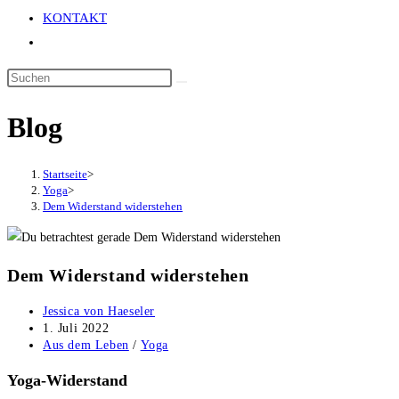
KONTAKT
Website-
Suche
umschalten
Blog
Startseite
>
Yoga
>
Dem Widerstand widerstehen
Dem Widerstand widerstehen
Beitrags-
Jessica von Haeseler
Autor:
Beitrag
1. Juli 2022
veröffentlicht:
Beitrags-
Aus dem Leben
/
Yoga
Kategorie:
Yoga-Widerstand